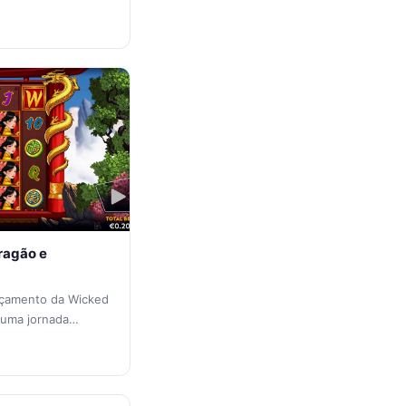
ragão e
ançamento da Wicked
 uma jornada
...