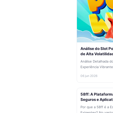
Análise do Slot P
de Alta Volatilid
Análise Detalhada do
Experiência Vibrant
competitivo cenário 
06 jun 2026
58ff: A Plataform
Seguros e Aplicat
Por que a 58ff é a E
Exigentes? No vasto 