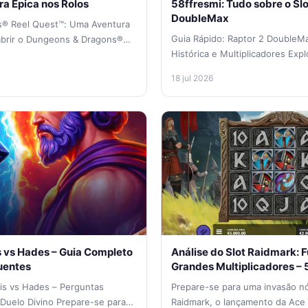
a Épica nos Rolos
58ffresmi: Tudo sobre o Slo
DoubleMax
® Reel Quest™: Uma Aventura
Guia Rápido: Raptor 2 DoubleMa
abrir o Dungeons & Dragons®
Histórica e Multiplicadores Exp
ra...
para uma viagem ao passado re
18 jul 2026
s vs Hades – Guia Completo
Análise do Slot Raidmark: F
uentes
Grandes Multiplicadores – 
is vs Hades – Perguntas
Prepare-se para uma invasão n
Duelo Divino Prepare-se para
Raidmark, o lançamento da Ace R