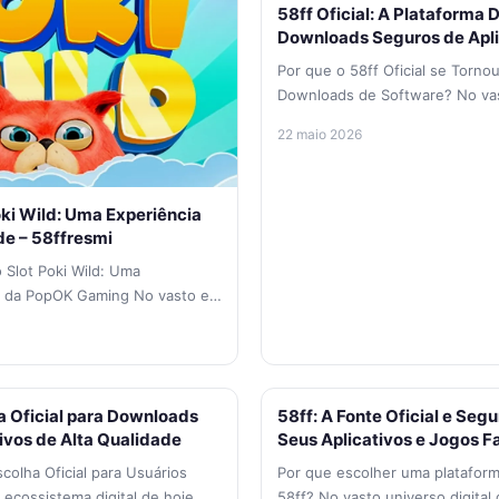
58ff Oficial: A Plataforma D
Downloads Seguros de Apli
Por que o 58ff Oficial se Torno
Downloads de Software? No va
internet, encontrar um...
22 maio 2026
oki Wild: Uma Experiência
ade – 58ffresmi
 Slot Poki Wild: Uma
e da PopOK Gaming No vasto e
dos jogos de...
a Oficial para Downloads
58ff: A Fonte Oficial e Seg
ivos de Alta Qualidade
Seus Aplicativos e Jogos F
scolha Oficial para Usuários
Por que escolher uma plataform
ecossistema digital de hoje,
58ff? No vasto universo digital