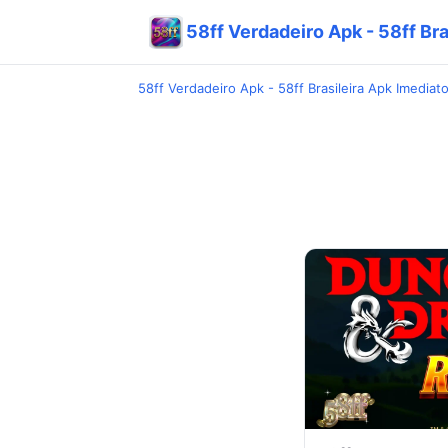
58ff Verdadeiro Apk - 58ff Bra
58ff Verdadeiro Apk - 58ff Brasileira Apk Imediato