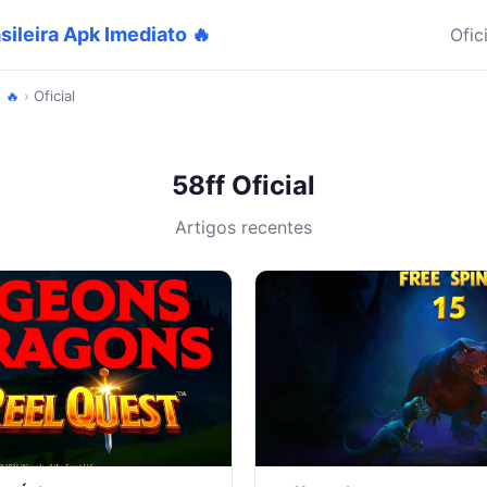
sileira Apk Imediato 🔥
Ofic
 🔥
›
Oficial
58ff Oficial
Artigos recentes