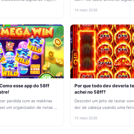
..
um local confiável para...
14 maio 2026
Como esse app do 58ff
Por que todo dev deveria t
tre!
achei no 58ff?
per perdida com as matérias
Descobri um jeito de testar co
xei um organizador de notas no
dor de cabeça usando uma ferr
que baixei no...
10 maio 2026