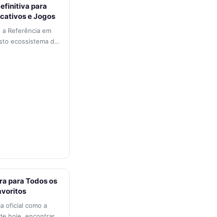
efinitiva para
cativos e Jogos
u a Referência em
sto ecossistema da
ura para Todos os
avoritos
a oficial como a
 de hoje, encontrar